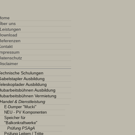
Home
Über uns
Leistungen
Download
Referenzen
Kontakt
Impressum
Datenschutz
Disclaimer
Technische Schulungen
Gabelstapler Ausbildung
Teleskoplader Ausbildung
Hubarbeitsbühnen Ausbildung
Hubarbeitsbühnen Vermietung
Handel & Dienstleistung
E-Dumper "Mucki"
NEU - PV Komponenten
Speicher für
"Balkonkraftwerke"
Prüfung PSAgA
Prüfung Leitern / Tritte