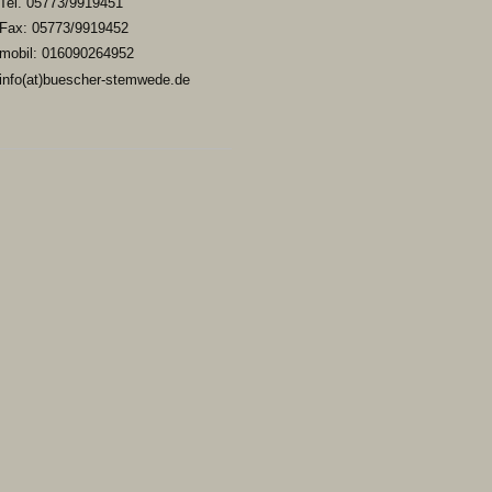
Tel. 05773/9919451
Fax: 05773/9919452
mobil: 016090264952
info(at)buescher-stemwede.de