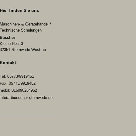
Hier finden Sie uns
Maschinen- & Gerätehandel /
Technische Schulungen
Büscher
Kleine Holz 3
32351
Stemwede-Westrup
Kontakt
Tel. 05773/9919451
Fax: 05773/9919452
mobil: 016090264952
info(at)buescher-stemwede.de