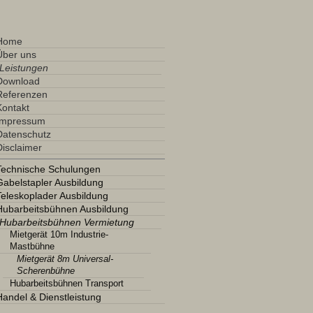
Home
Über uns
Leistungen
Download
Referenzen
Kontakt
Impressum
Datenschutz
Disclaimer
Technische Schulungen
Gabelstapler Ausbildung
Teleskoplader Ausbildung
Hubarbeitsbühnen Ausbildung
Hubarbeitsbühnen Vermietung
Mietgerät 10m Industrie-
Mastbühne
Mietgerät 8m Universal-
Scherenbühne
Hubarbeitsbühnen Transport
Handel & Dienstleistung