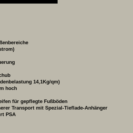
ußenbereiche
hstrom)
euerung
schub
odenbelastung 14,1Kg/qm)
98m hoch
eifen für gepflegte Fußböden
cherer Transport mit Spezial-Tieflade-Anhänger
urt PSA